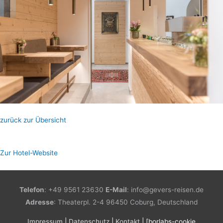
zurück zur Übersicht
Zur Hotel-Website
Telefon
: +49 9561 23630
E-Mail
: info@gevers-reisen.de
Adresse
: Theaterpl. 2-4
96450 Coburg,
Deutschland
Impressum
|
Datenschutz
|
Kontakt
| [borlabs-cookie